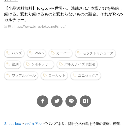
【全品送料無料】Tokyoから世界へ、洗練された本質だけを発信し
続ける。変わり続けるものと変わらないものの融合。それがTokyo
カルチャー。
出典：https://www.billys-tokyo.net/shop/
バンズ
VANS
カーバー
モックトゥシューズ
復刻
シボ革レザー
バルカナイズド製法
ワッフルソール
ローカット
ユニセックス
Shoes box
>
カジュアル
>
"バンズ”より、隠れた名作靴を待望の復刻。種類...