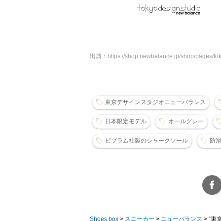
出典：https://shop.newbalance.jp/shop/pages/tok
東京デザインスタジオニューバランス
日本限定モデル
オールグレー
ビブラム社製のシャークソール
防
Shoes box
>
スニーカー
>
ニューバランス
>
“東