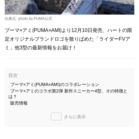
出典元:
photo by PUMA公式
プーマ×アミ(PUMA×AMI)より12月10日発売、ハートの限
定オリジナルブランドロゴを散りばめた「ライダーFVア
ミ」他3型の最新情報をお届け！
目次
プーマ×アミ(PUMA×AMI)のコラボレーション
プーマ×アミのコラボ第2弾 新作スニーカー4型、その特徴と
は？
販売情報
さらに表示