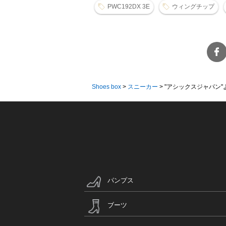
PWC192DX 3E
ウィングチップ
Shoes box
>
スニーカー
>
"アシックスジャパン"
パンプス
ブーツ