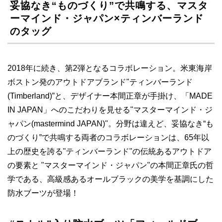
妥協なき“ものづくり”で共鳴する、マスタ
ーマインド・ジャパン×ティンバーランド
のタッグ
2018年に続き、第2弾となるコラボレーション。米東海岸
ボストン発のアウトドアブランド"ティンバーランド
(Timberland)”と、デザイナー本間正章が手掛け、「MADE
IN JAPAN」へのこだわりを見せる"マスターマインド・ジ
ャパン(mastermind JAPAN)"。分野は違えど、妥協なき“も
のづくり”で共鳴する両者のコラボレーションは、65年以
上の歴史を誇る"ティンバーランド"の伝統あるアウトドア
の要素と "マスターマインド・ジャパン"の本間正章氏の哲
学である、高級感あるオールブラックの美学を基調にした
防水ブーツが登場！