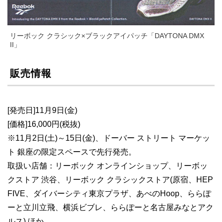
リーボック クラシック×ブラックアイパッチ「DAYTONA DMX
II」
販売情報
[発売日]11月9日(金)
[価格]16,000円(税抜)
※11月2日(土)～15日(金)、ドーバー ストリート マーケッ
ト 銀座の限定スペースで先行発売。
取扱い店舗：リーボック オンラインショップ、リーボッ
クストア 渋谷、リーボック クラシックストア(原宿、HEP
FIVE、ダイバーシティ東京プラザ、あべのHoop、ららぽ
ーと立川立飛、横浜ビブレ、ららぽーと名古屋みなとアク
ルス) ほか