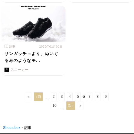
記事
2025年01月09日
サンガッチョより、ぬいぐ
るみのようなモ…
スニーカー
6
«
‹ 前
2
3
4
5
7
8
9
…
10
次 ›
»
…
Shoes box
>
記事