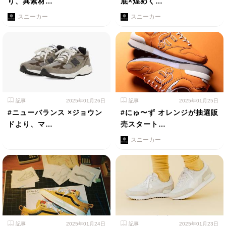
り、異素材…
底×煌めく…
スニーカー
スニーカー
記事
2025年01月26日
記事
2025年01月25日
#ニューバランス ×ジョウン
#にゅ〜ず オレンジが抽選販
ドより、マ…
売スタート…
スニーカー
記事
2025年01月24日
記事
2025年01月23日