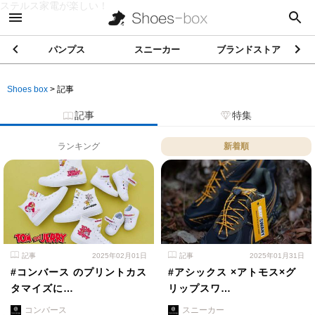
ステルス家電が楽しい！
パンプス
スニーカー
ブランドストア
Shoes box
>
記事
記事
特集
ランキング
新着順
記事
2025年02月01日
記事
2025年01月31日
#コンバース のプリントカス
#アシックス ×アトモス×グ
タマイズに…
リップスワ…
コンバース
スニーカー