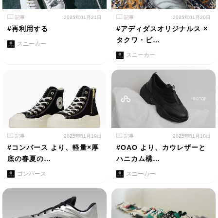
記事
2025年01月21日
記事
2025年01月20日
#再利用する
#アディダスオリジナルス ×
タクワ・ビ…
スニーカー
スニーカー
記事
2025年01月19日
記事
2025年01月18日
#コンバース より、軽量×厚
#OAO より、カウレザーと
底の春夏の…
ハニカム構…
コンバース
スニーカー