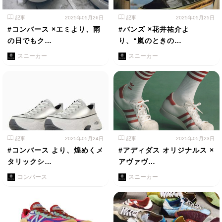
記事
2025年05月26日
記事
2025年05月25日
#コンバース ×エミより、雨
#バンズ ×花井祐介よ
の日でもク…
り、“嵐のときの…
スニーカー
スニーカー
記事
2025年05月24日
記事
2025年05月23日
#コンバース より、煌めくメ
#アディダス オリジナルス ×
タリックシ…
アヴァヴ…
コンバース
スニーカー