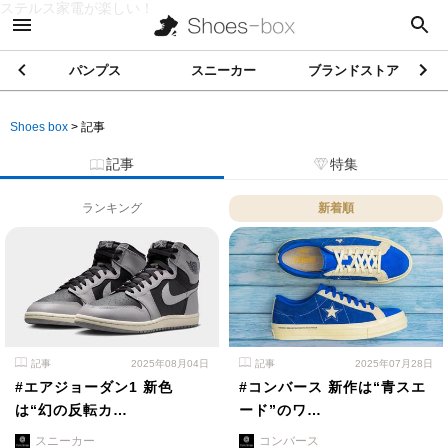
ステルス家電が楽しい！
パンプス
スニーカー
ブランドストア
Shoes box
>
記事
記事
特集
ランキング
新着順
記事
2025年08月04日
記事
2025年07月28日
#エアジョーダン1 新色
#コンバース 新作は“青スエ
は“幻の反転カ…
ード”のワ…
スニーカー
コンバース