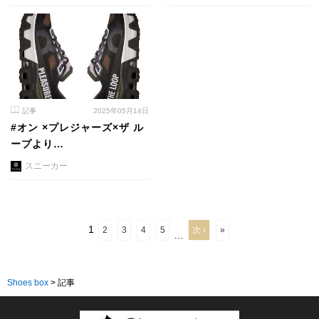
記事
2025年05月14日
#オン ×プレジャーズ×ザ ル
ープより…
スニーカー
1
2
3
4
5
次 ›
»
…
Shoes box
>
記事