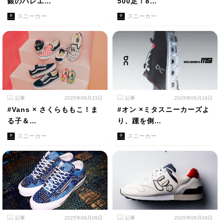
銀のバレエ…
500足！8…
スニーカー
スニーカー
記事
2025年06月23日
記事
2025年06月16日
#Vans × さくらももこ！ま
#オン ×ミタスニーカーズよ
る子＆…
り、踵を倒…
スニーカー
スニーカー
記事
2025年06月09日
記事
2025年06月09日