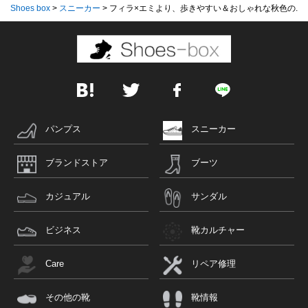
Shoes box
>
スニーカー
>
フィラ×エミより、歩きやすい＆おしゃれな秋色の...
パンプス
スニーカー
ブランドストア
ブーツ
カジュアル
サンダル
ビジネス
靴カルチャー
Care
リペア修理
その他の靴
靴情報