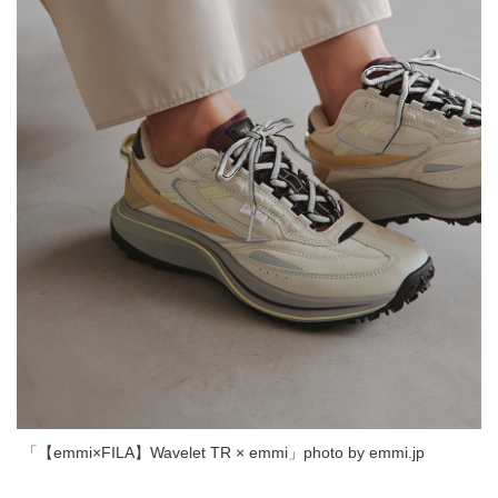
「【emmi×FILA】Wavelet TR × emmi」photo by emmi.jp