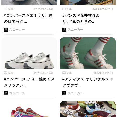
記事
2025年05月26日
記事
2025年05月25日
#コンバース ×エミより、雨
#バンズ ×花井祐介よ
の日でもク…
り、“嵐のときの…
スニーカー
スニーカー
記事
2025年05月24日
記事
2025年05月23日
#コンバース より、煌めくメ
#アディダス オリジナルス ×
タリックシ…
アヴァヴ…
コンバース
スニーカー