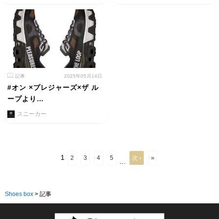
記事
2025年05月14日
#オン ×プレジャーズ×ザ ル
ープより…
スニーカー
1
2
3
4
5
次 ›
»
…
Shoes box
>
記事