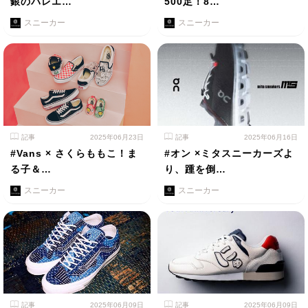
銀のバレエ…
500足！8…
スニーカー
スニーカー
記事
2025年06月23日
記事
2025年06月16日
#Vans × さくらももこ！ま
#オン ×ミタスニーカーズよ
る子＆…
り、踵を倒…
スニーカー
スニーカー
記事
2025年06月09日
記事
2025年06月09日