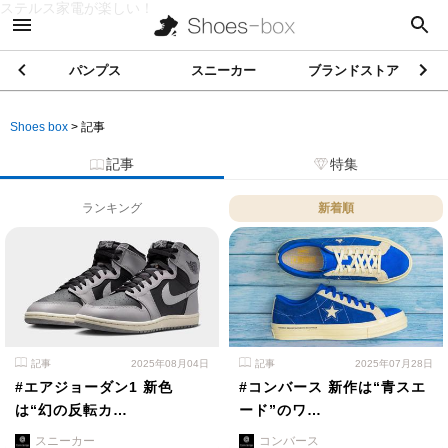
ステルス家電が楽しい！
パンプス
スニーカー
ブランドストア
Shoes box
>
記事
記事
特集
ランキング
新着順
記事
2025年08月04日
記事
2025年07月28日
#エアジョーダン1 新色
#コンバース 新作は“青スエ
は“幻の反転カ…
ード”のワ…
スニーカー
コンバース