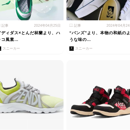
記事
2024年04月25日
記事
2024年04月2
アディダス×とんだ林蘭より、ハ
“バンズ”より、本物の和紙の
ラコ風素…
うな味の…
スニーカー
スニーカー