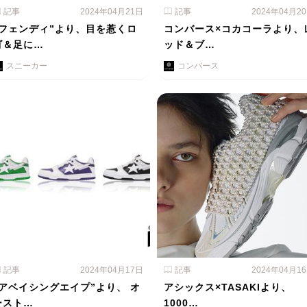
記事
2024年04月21日
記事
2024年04月2
"フェンディ”より、目を惹くロ
コンバース×コカコーラより、
ゴ＆足に…
ッド＆ブ…
スニーカー
コンバース
記事
2024年04月17日
記事
2024年04月1
"アベイシングエイプ”より、 オ
アシックス×TASAKIより、
ースト…
1000…