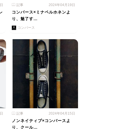
0日
記事
2024年04月19日
レ
コンバース×ミナペルホネンよ
り、魅了す…
コンバース
6日
記事
2024年04月15日
ノンネイティブ×コンバースよ
り、クール…