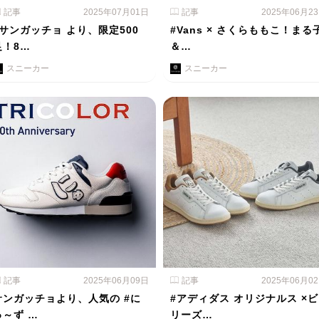
記事
2025年07月01日
記事
2025年06月2
#サンガッチョ より、限定500
#Vans × さくらももこ！まる
足！8…
＆…
スニーカー
スニーカー
記事
2025年06月09日
記事
2025年06月0
サンガッチョより、人気の #に
#アディダス オリジナルス ×ビ
ゅ～ず …
リーズ…