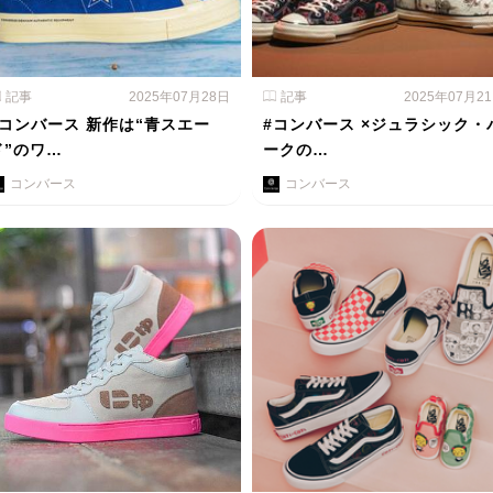
記事
2025年07月28日
記事
2025年07月2
#コンバース 新作は“青スエー
#コンバース ×ジュラシック・
ド”のワ…
ークの…
コンバース
コンバース