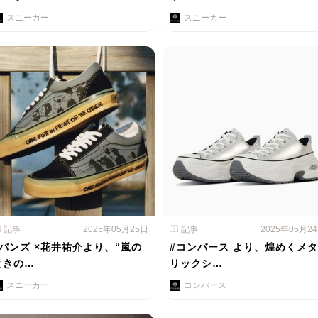
スニーカー
スニーカー
記事
2025年05月25日
記事
2025年05月2
#バンズ ×花井祐介より、“嵐の
#コンバース より、煌めくメタ
ときの…
リックシ…
スニーカー
コンバース