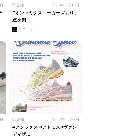
3日
記事
2025年06月16日
子
#オン ×ミタスニーカーズより、
踵を倒…
スニーカー
2日
記事
2025年05月27日
#アシックス ×アトモス×ヴァン
ディザ…