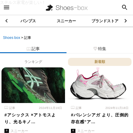
ステルス家電が楽しい！
パンプス
スニーカー
ブランドストア
Shoes box
>
記事
記事
特集
ランキング
新着順
記事
2024年11月19日
記事
2024年11月18日
#アシックス ×アトモスよ
#バレンシアガ より、圧倒的
り、光るキノ…
存在感“ア…
スニーカー
スニーカー