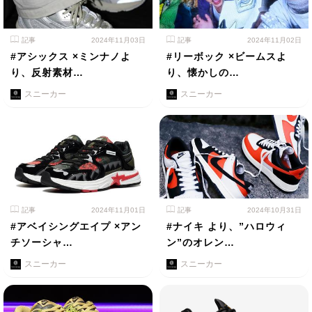
記事
2024年11月03日
記事
2024年11月02日
#アシックス ×ミンナノよ
#リーボック ×ビームスよ
り、反射素材…
り、懐かしの…
スニーカー
スニーカー
記事
2024年11月01日
記事
2024年10月31日
#アベイシングエイプ ×アン
#ナイキ より、”ハロウィ
チソーシャ…
ン”のオレン…
スニーカー
スニーカー