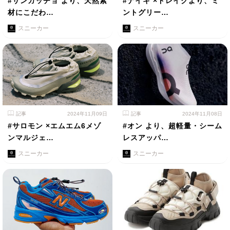
#サンガッチョ より、天然素
#ナイキ ×ドレイクより、ミ
材にこだわ…
ントグリー…
スニーカー
スニーカー
記事
2024年11月09日
記事
2024年11月08日
#サロモン ×エムエム6メゾ
#オン より、超軽量・シーム
ンマルジェ…
レスアッパ…
スニーカー
スニーカー