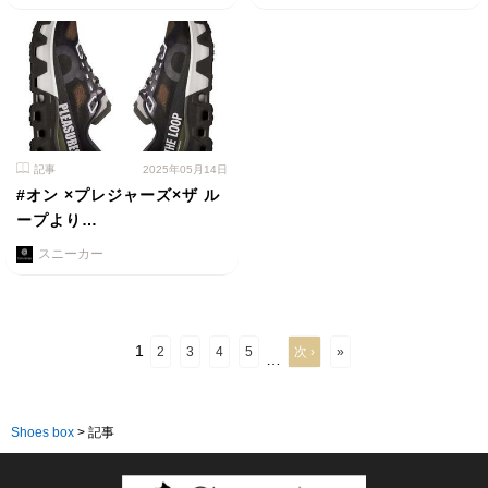
記事
2025年05月14日
#オン ×プレジャーズ×ザ ル
ープより…
スニーカー
1
2
3
4
5
次 ›
»
…
Shoes box
>
記事