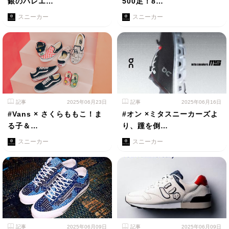
銀のバレエ…
500足！8…
スニーカー
スニーカー
記事
2025年06月23日
記事
2025年06月16日
#Vans × さくらももこ！ま
#オン ×ミタスニーカーズよ
る子＆…
り、踵を倒…
スニーカー
スニーカー
記事
2025年06月09日
記事
2025年06月09日