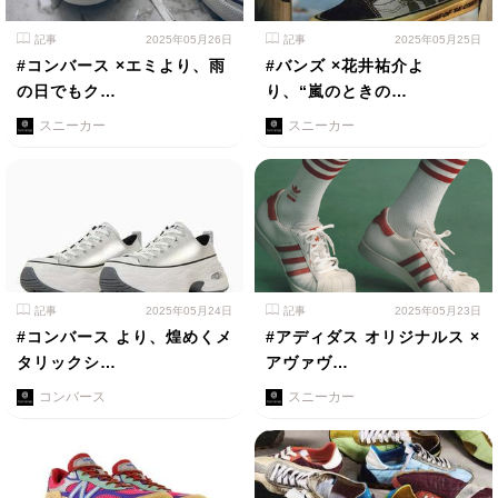
記事
2025年05月26日
記事
2025年05月25日
#コンバース ×エミより、雨
#バンズ ×花井祐介よ
の日でもク…
り、“嵐のときの…
スニーカー
スニーカー
記事
2025年05月24日
記事
2025年05月23日
#コンバース より、煌めくメ
#アディダス オリジナルス ×
タリックシ…
アヴァヴ…
コンバース
スニーカー