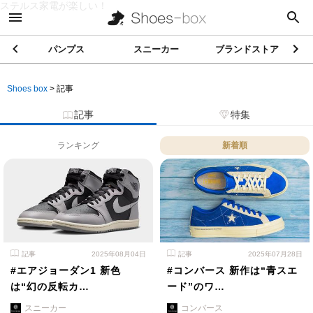
ステルス家電が楽しい！
パンプス
スニーカー
ブランドストア
Shoes box
>
記事
記事
特集
ランキング
新着順
記事
2025年08月04日
記事
2025年07月28日
#エアジョーダン1 新色
#コンバース 新作は“青スエ
は“幻の反転カ…
ード”のワ…
スニーカー
コンバース