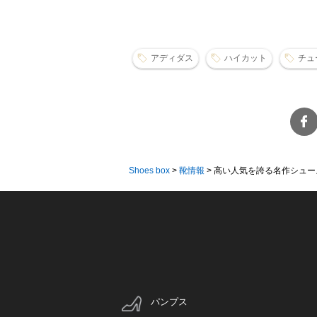
アディダス
ハイカット
チュ
Shoes box
>
靴情報
>
高い人気を誇る名作シューズ
パンプス