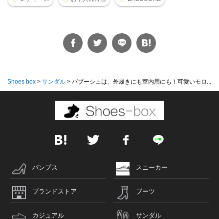
Shoes box
>
サンダル
>
バブーシュは、外履きにも室内用にも！可愛いモロ...
パンプス
スニーカー
ブランドストア
ブーツ
カジュアル
サンダル