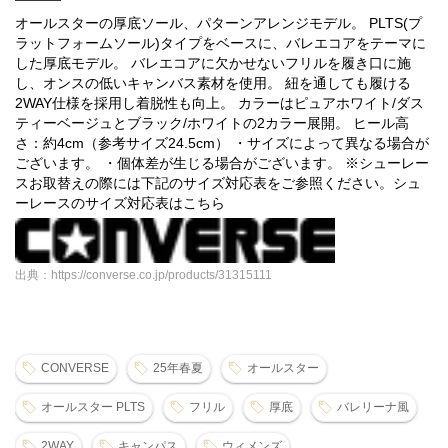
オールスターの厚底ソール、パターンアレンジモデル。 PLTS(プ
ラットフォームソール)タイプをベースに、バレエコアをテーマに
した厚底モデル。 バレエコアに欠かせないフリルを履き口に施
し、オンスの低いキャンバス素材を使用。 紐を通しても履ける
2WAY仕様を採用し着脱性も向上。 カラーはピュアホワイト/ダス
ティーベージュとブラック/ホワイトの2カラー展開。 ヒール高
さ：約4cm（参考サイズ24.5cm） ・サイズによって異なる場合が
ございます。 ・個体差が生じる場合がございます。 ※シューレー
スお取替えの際には下記のサイズ対応表をご参照ください。シュ
ーレースのサイズ対応表はこちら
出典：https://converse.co.jp/products/31315111
CONVERSE
25年春夏
オールスター
オールスター PLTS
フリル
厚底
バレリーナ風
2WAY
キャンパス
ウィメンズ