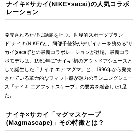
ナイキ×サカイ(NIKE×sacai)の人気コラボ
レーション
発売されるたびに話題を呼ぶ、世界的スポーツブラン
ド"ナイキ(NIKE)”と、阿部千登勢がデザイナーを務める”サ
カイ(sacai)”との最新コラボレーションが登場。最新コラ
ボモデルは、1981年に"ナイキ”初のアウトドアシューズと
して誕生した「ナイキ エア マグマ」と、1996年から発売
されている革命的なフィット感が魅力のランニングシュー
ズ「ナイキ エアフットスケープ」の要素を融合した1足
だ。
ナイキ×サカイ「マグマスケープ
(Magmascape)」その特徴とは？