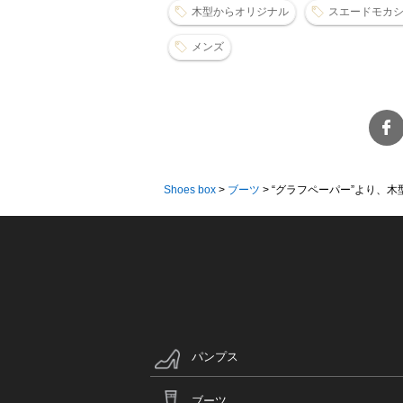
木型からオリジナル
スエードモカ
メンズ
Shoes box
>
ブーツ
>
“グラフペーパー”より、木型
パンプス
ブーツ