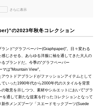
さらに表示
per)”の2023年秋冬コレクション
ド“グラフペーパー(Graphpaper)”。日々変わる
を感じさせる、あらゆる洋服に袖を通してきた大人の
いるブランドだ。今季の“グラフペーパー
は”Mountain View”。
たアウトドアブランドがファッションアイテムとして
いった1990年代から2000年代のスタイルを背景
への敬意を示しつつ、素材やシルエットにおいて“グラ
フィルターを通して新たな提案を行ったコレクションとなって
新作メンズブーツ「スエードモックブーツ(Suede