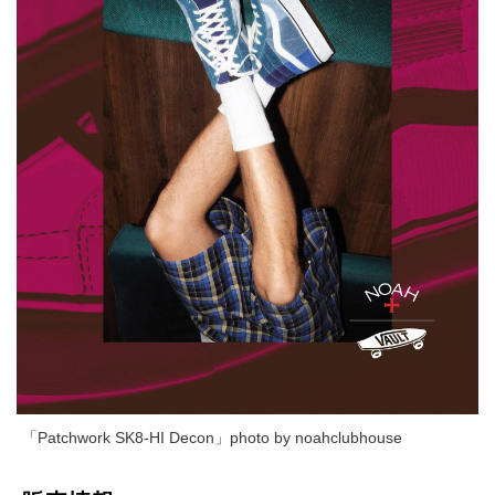
「Patchwork SK8-HI Decon」photo by noahclubhouse