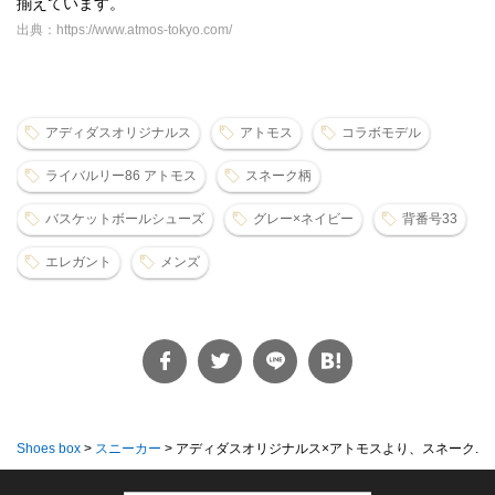
揃えています。
出典：https://www.atmos-tokyo.com/
アディダスオリジナルス
アトモス
コラボモデル
ライバルリー86 アトモス
スネーク柄
バスケットボールシューズ
グレー×ネイビー
背番号33
エレガント
メンズ
Shoes box
>
スニーカー
>
アディダスオリジナルス×アトモスより、スネーク...