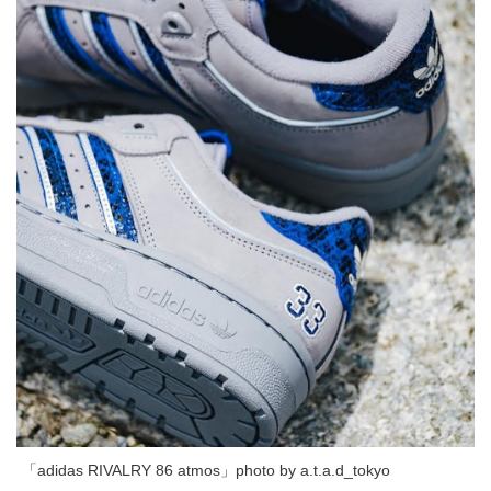
「adidas RIVALRY 86 atmos」photo by a.t.a.d_tokyo