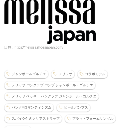
出典：https://melissashoesjapan.com/
ジャンポールゴルチエ
メリッサ
コラボモデル
メリッサ パンクラブ パンプ ジャンポール・ゴルチエ
メリッサ ベッキー パンクラブ ジャンポール・ゴルチエ
パンク×ロマンティシズム
ヒールパンプス
スパイク付きクリアストラップ
プラットフォームサンダル