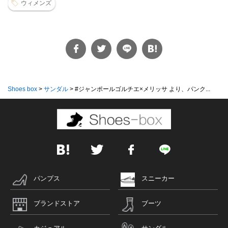
ウィメンズ
Shoes box
>
サンダル
>
#ジャンポールゴルチエ×メリッサ より、パンク...
パンプス
スニーカー
ブランドストア
ブーツ