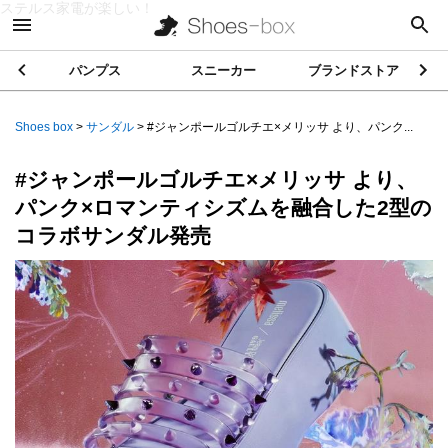
ステルス家電が楽しい！
パンプス
スニーカー
ブランドストア
Shoes box
>
サンダル
>
#ジャンポールゴルチエ×メリッサ より、パンク...
#ジャンポールゴルチエ×メリッサ より、
パンク×ロマンティシズムを融合した2型の
コラボサンダル発売