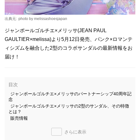
出典元:
photo by melissashoesjapan
ジャンポールゴルチエ×メリッサ(JEAN PAUL
GAULTIER×melissa)より5月12日発売、パンク×ロマンテ
ィシズムを融合した2型のコラボサンダルの最新情報をお
届け！
目次
ジャンポールゴルチエ×メリッサのパートナーシップ40周年記
念
ジャンポールゴルチエ×メリッサの2型のサンダル、その特徴
とは？
販売情報
さらに表示