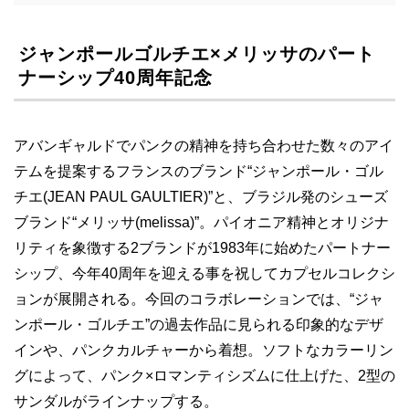
ジャンポールゴルチエ×メリッサのパート
ナーシップ40周年記念
アバンギャルドでパンクの精神を持ち合わせた数々のアイ
テムを提案するフランスのブランド“ジャンポール・ゴル
チエ(JEAN PAUL GAULTIER)”と、ブラジル発のシューズ
ブランド“メリッサ(melissa)”。パイオニア精神とオリジナ
リティを象徴する2ブランドが1983年に始めたパートナー
シップ、今年40周年を迎える事を祝してカプセルコレクシ
ョンが展開される。今回のコラボレーションでは、“ジャ
ンポール・ゴルチエ”の過去作品に見られる印象的なデザ
インや、パンクカルチャーから着想。ソフトなカラーリン
グによって、パンク×ロマンティシズムに仕上げた、2型の
サンダルがラインナップする。