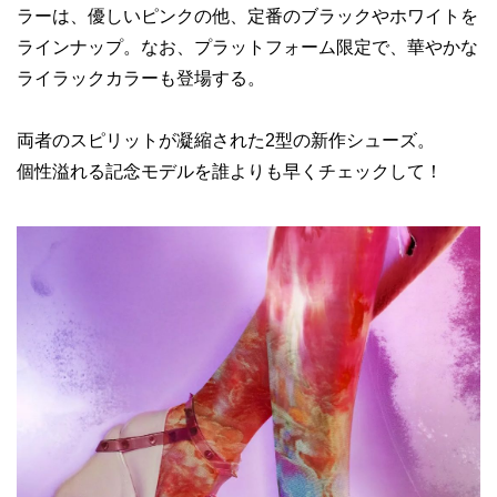
ラーは、優しいピンクの他、定番のブラックやホワイトを
ラインナップ。なお、プラットフォーム限定で、華やかな
ライラックカラーも登場する。
両者のスピリットが凝縮された2型の新作シューズ。
個性溢れる記念モデルを誰よりも早くチェックして！