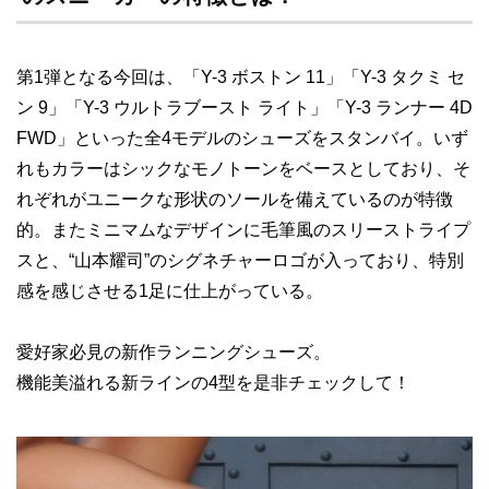
第1弾となる今回は、「Y-3 ボストン 11」「Y-3 タクミ セ
ン 9」「Y-3 ウルトラブースト ライト」「Y-3 ランナー 4D
FWD」といった全4モデルのシューズをスタンバイ。いず
れもカラーはシックなモノトーンをベースとしており、そ
れぞれがユニークな形状のソールを備えているのが特徴
的。またミニマムなデザインに毛筆風のスリーストライプ
スと、“山本耀司”のシグネチャーロゴが入っており、特別
感を感じさせる1足に仕上がっている。
愛好家必見の新作ランニングシューズ。
機能美溢れる新ラインの4型を是非チェックして！