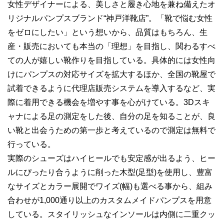
女性デザイナーによる、美しさと履き心地を兼ね備えたオ
リジナルパンプスブランド“神戸洋靴店”。「靴で悩む女性
をゼロにしたい」という想いから、品質はもちろん、生
産・販売においても本当の「理想」を目指し、関わるすべ
ての人が嬉しい靴作りを目指している。具体的には女性向
けにパンプスの対応サイズを拡大するほか、全国の靴屋で
試着できるように代理店販売システムを導入するなど、実
際に着用できる機会を増やす事を心がけている。3Dスキ
ャナによる足の測定をした後、自分の足を知ることが、良
い靴と出会うための第一歩と考えているので測定は無料で
行っている。
実際のシューズはハイヒールでも安定感が出るよう、ヒー
ルにぴったり合うように削った木型(足型)を使用し、豊富
なサイズとカラー展開でワイズ(幅)も選べる事から、組み
合わせが1,000通り以上のカスタムメイドパンプスを用意
している。スタイリッシュなインソールは内側に二重クッ