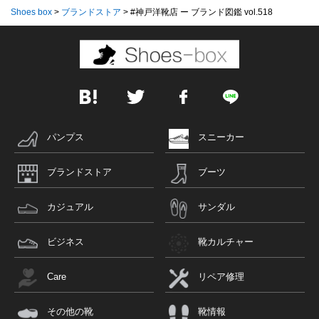
Shoes box
>
ブランドストア
>
#神戸洋靴店 ー ブランド図鑑 vol.518
パンプス
スニーカー
ブランドストア
ブーツ
カジュアル
サンダル
ビジネス
靴カルチャー
Care
リペア修理
その他の靴
靴情報