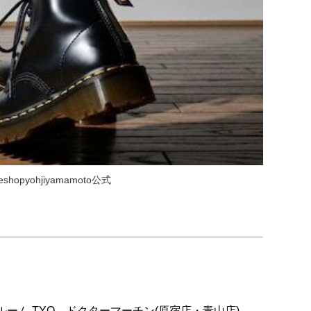
 theshopyohjiyamamoto公式
ーム TYO、ドクターマーチン(原宿店・青山店)、