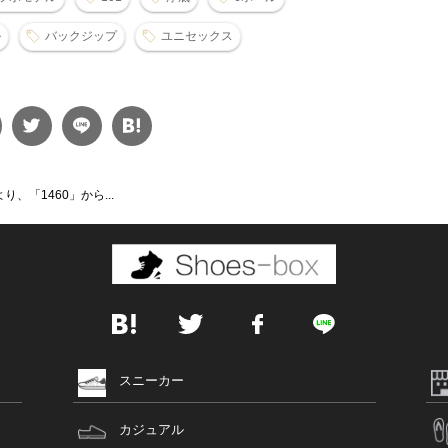
ル
バックジップ
ユニセックス
、「1460」から...
スニーカー
カジュアル