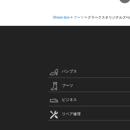
Shoes box
>
ブーツ
>
クラークスオリジナルズ×ビ
パンプス
ブーツ
ビジネス
リペア修理