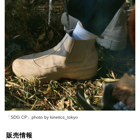
「SDG CP」photo by kinetics_tokyo
販売情報