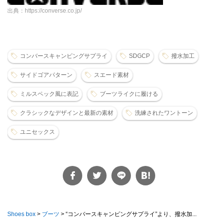
出典：https://converse.co.jp/
コンバースキャンピングサプライ
SDGCP
撥水加工
サイドゴアパターン
スエード素材
ミルスペック風に表記
ブーツライクに履ける
クラシックなデザインと最新の素材
洗練されたワントーン
ユニセックス
Shoes box
>
ブーツ
>
“コンバースキャンピングサプライ”より、撥水加...