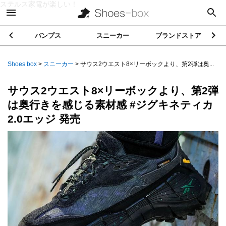
ステルス家電が楽しい！
パンプス
スニーカー
ブランドストア
Shoes box
>
スニーカー
>
サウス2ウエスト8×リーボックより、第2弾は奥...
サウス2ウエスト8×リーボックより、第2弾
は奥行きを感じる素材感 #ジグキネティカ
2.0エッジ 発売