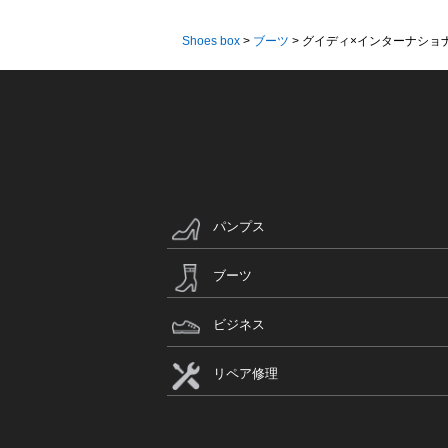
Shoes box
>
ブーツ
>
グイディ×インターナショナ
パンプス
ブーツ
ビジネス
リペア修理