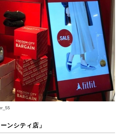
er_55
コクーンシティ店」