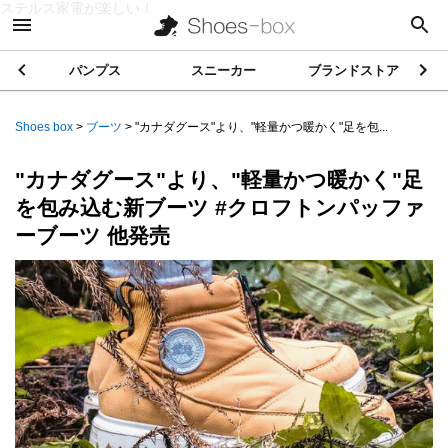
ステルス家電が楽しい！
パンプス
スニーカー
ブランドストア
Shoes box
>
ブーツ
>
"カナダグース"より、"軽量かつ暖かく"足を包...
"カナダグース"より、"軽量かつ暖かく"足
を包み込む新ブーツ #クロフトンパッファ
ーブーツ 他発売