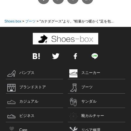
Shoes box
>
ブーツ
>
"カナダグース"より、"軽量かつ暖かく"足を包...
パンプス
スニーカー
ブランドストア
ブーツ
カジュアル
サンダル
ビジネス
靴カルチャー
Care
リペア修理