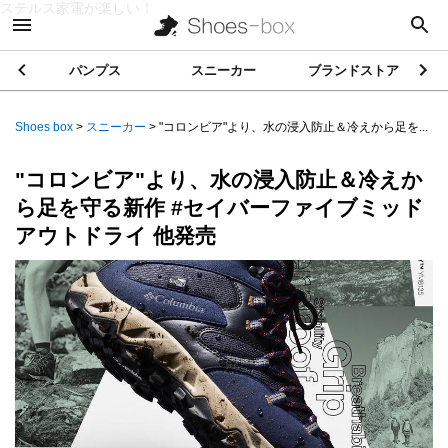
ステルス家電が楽しい！
パンプス
スニーカー
ブランドストア
Shoes box
>
スニーカー
>
"コロンビア"より、水の浸入防止＆冷えから足を...
"コロンビア"より、水の浸入防止＆冷えか
ら足を守る新作 #セイバーファイブミッド
アウトドライ 他発売