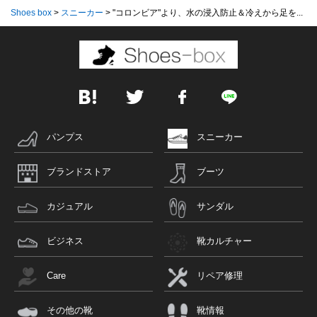
Shoes box
>
スニーカー
>
"コロンビア"より、水の浸入防止＆冷えから足を...
パンプス
スニーカー
ブランドストア
ブーツ
カジュアル
サンダル
ビジネス
靴カルチャー
Care
リペア修理
その他の靴
靴情報