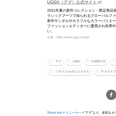
UGG®（アグ）公式サイト
2021年夏の新作コレクション・限定商
ラシックブーツで知られるグローバルファッ
新作サンダルやカラフルなカラーバリエー
ファッションエディターに愛用され世界中に
い。
出典：https://www.ugg.com/jp/
アグ
UGG
CA805 V2
リサイクルポリエステル
サステナ
Shoes box
>
スニーカー
>
"アグ"より、多彩なカ