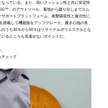
となっている。また、高いクッション性と共に安定性
By UGG™」のアウトソール、着地から蹴り出しまでスム
クサポートプラットフォーム、衝撃吸収性と復元性に
ルを搭載して機能面をアップグレード。履き心地の良
のうち30％から50％はリサイクルポリエステルとな
ているところも見逃せないポイントだ。
ル。
らチェック