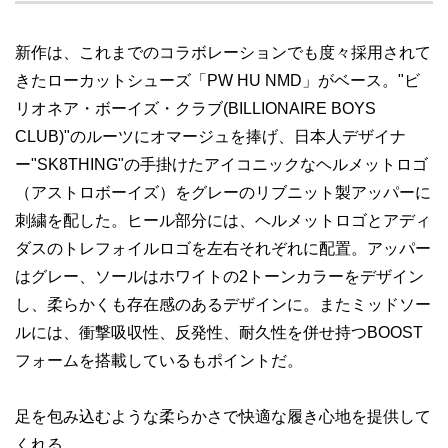
新作は、これまでのコラボレーションでも度々採用されて
きたローカットシューズ「PW HU NMD」がベース。"ビ
リオネア・ボーイズ・クラブ(BILLIONAIRE BOYS
CLUB)"のルーツにオマージュを捧げ、日本人デザイナ
ー"SK8THING"の手掛けたアイコニックなヘルメットロゴ
（アストロボーイズ）をグレーのリブニット製アッパーに
刺繍を配した。ヒール部分には、ヘルメットロゴとアディ
ダスのトレフォイルロゴを左右それぞれに配置。アッパー
はグレー、ソールはホワイトの2トーンカラーをデザイン
し、柔らかくも存在感のあるデザインに。またミッドソー
ルには、衝撃吸収性、反発性、耐久性を併せ持つBOOST
フォームを搭載しているもポイントだ。
足を包み込むような柔らかさで快適な履き心地を提供して
くれる。