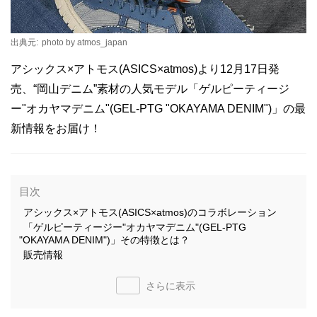
出典元:
photo by atmos_japan
アシックス×アトモス(ASICS×atmos)より12月17日発
売、“岡山デニム”素材の人気モデル「ゲルピーティージ
ー"オカヤマデニム"(GEL-PTG "OKAYAMA DENIM")」の最
新情報をお届け！
目次
アシックス×アトモス(ASICS×atmos)のコラボレーション
「ゲルピーティージー"オカヤマデニム"(GEL-PTG
"OKAYAMA DENIM")」その特徴とは？
販売情報
さらに表示