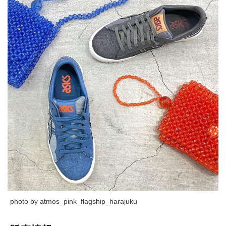
photo by atmos_pink_flagship_harajuku