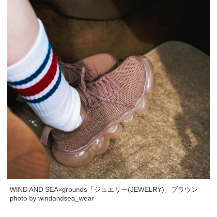
WIND AND SEA×grounds「ジュエリー(JEWELRY)」ブラウン
photo by windandsea_wear