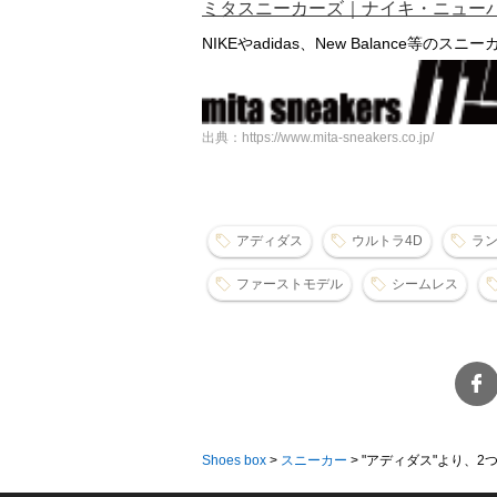
ミタスニーカーズ｜ナイキ・ニューバランス 
NIKEやadidas、New Balance等のスニーカ
出典：https://www.mita-sneakers.co.jp/
アディダス
ウルトラ4D
ラ
ファーストモデル
シームレス
Shoes box
>
スニーカー
>
"アディダス"より、2つ