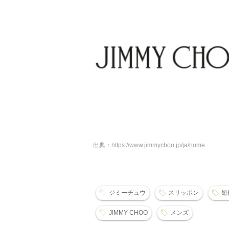
出典：https://www.jimmychoo.jp/ja/home
ジミーチュウ
スリッポン
短
JIMMY CHOO
メンズ