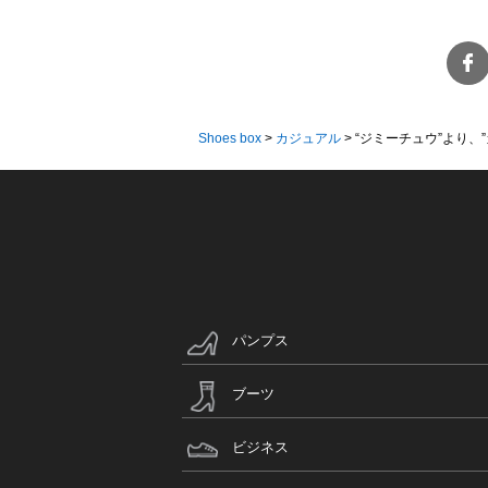
Shoes box
>
カジュアル
>
“ジミーチュウ”より、”
パンプス
ブーツ
ビジネス