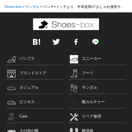
Shoes box
>
サンダル
>
ベンチ×イッチより、牛革使用の“おしゃれ便所サ...
パンプス
スニーカー
ブランドストア
ブーツ
カジュアル
サンダル
ビジネス
靴カルチャー
Care
リペア修理
その他の靴
靴情報