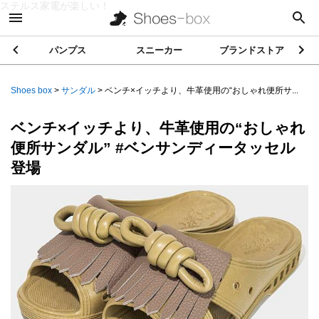
ステルス家電が楽しい！
パンプス
スニーカー
ブランドストア
Shoes box
>
サンダル
>
ベンチ×イッチより、牛革使用の“おしゃれ便所サ...
ベンチ×イッチより、牛革使用の“おしゃれ
便所サンダル” #ベンサンディータッセル
登場