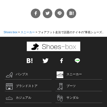
Shoes box
>
スニーカー
>
フォアフット走法で話題のナイキの"厚底シューズ...
パンプス
スニーカー
ブランドストア
ブーツ
カジュアル
サンダル