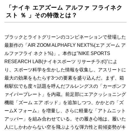
「ナイキ エアズーム アルファ フライネク
スト ％ 」その特徴とは？
ブラックとライトグリーンのコンビネーションで登場した
最新作の「AIR ZOOM ALPHAFLY NEXT%(エア ズーム ア
ルファフライ ネクト%)」。本作は"NIKE SPORTS
RESEARCH LAB(ナイキスポーツ リサーチラボ)"によ
り、スポーツ科学を生かした情報を収集し、アスリートに
最大の効果をもたらす3つの要素を盛り込んだ。まず、箱
根駅伝でも度々話題を呼んだフルレングスの「カーボンフ
ァイバープレート」を内蔵。前足部にエアクッショニング
機能「ズーム エア ポッド」を追加しつつ、かかとの「ズ
ームX フォーム」を増量し、さらに軽量な「アトムニット
アッパー」を組み合わせている。その履き心地は、履いた
人にしかわからない空を飛ぶような弾力性と前傾姿勢がキ