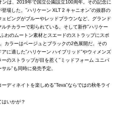
ニオンは、2019年で国立公園設立100周年。その記念に
場した。"ハリケーン XLT 2 キャニオン"の抜群の
ウェビングがブルーやレッドブラウンなど、グランド
マルチカラーで彩られている。そして新作"ハリケー
わふわのムートン素材とスエードのストラップにスポ
足。カラーはベージュとブラックの2色展開だ。その
アに適した"ハリケーン ハイブリッド"やウィメンズ
ーのストラップが目を惹く"ミッドフォーム ユニバ
ーサル"も同時に発売予定。
ーディネイトを楽しめる"Teva"ならではの秋冬ライ
てはいかが？