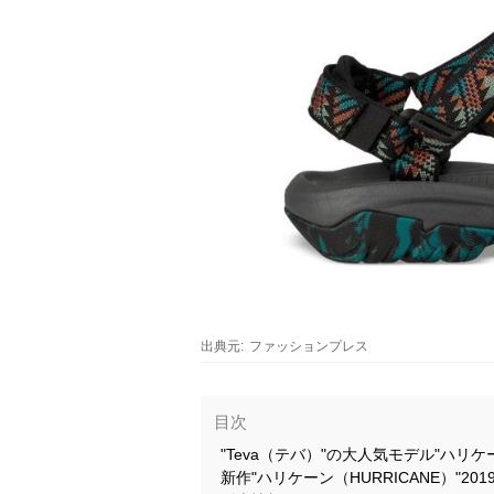
出典元:
ファッションプレス
目次
"Teva（テバ）"の大人気モデル"ハリケー
新作"ハリケーン（HURRICANE）"2