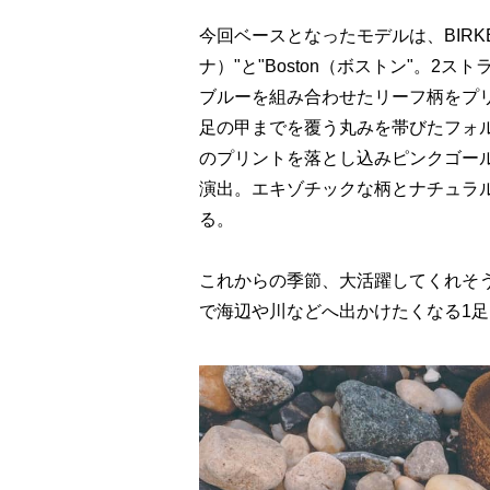
今回ベースとなったモデルは、BIRKEN
ナ）"と"Boston（ボストン"。2
ブルーを組み合わせたリーフ柄をプ
足の甲までを覆う丸みを帯びたフォル
のプリントを落とし込みピンクゴー
演出。エキゾチックな柄とナチュラ
る。
これからの季節、大活躍してくれそ
で海辺や川などへ出かけたくなる1