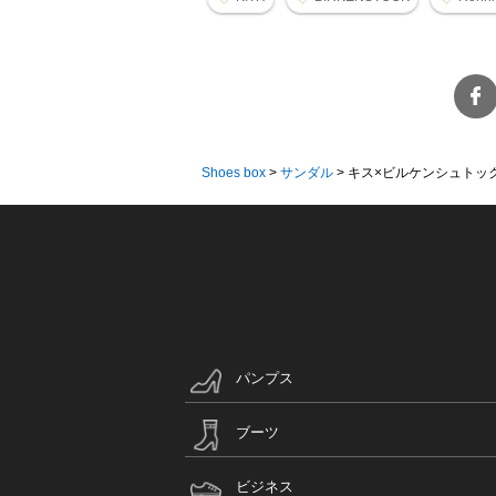
Shoes box
>
サンダル
>
キス×ビルケンシュトック
パンプス
ブーツ
ビジネス