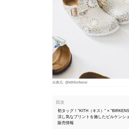
出典元:
@kithfootwear
目次
初タッグ！"KITH（キス）" × "BIRK
涼し気なプリントを施したビルケンシ
販売情報