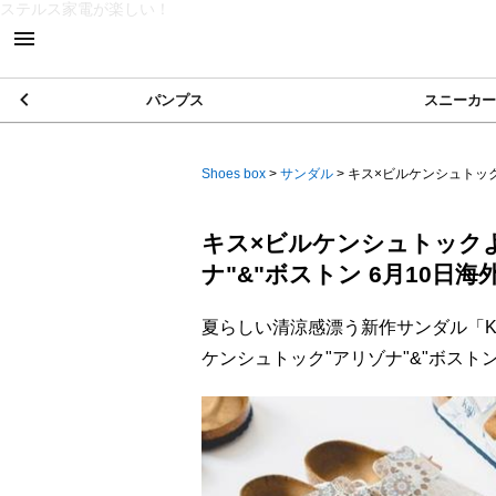
ステルス家電が楽しい！
パンプス
スニーカー
Shoes box
>
サンダル
>
キス×ビルケンシュトック
キス×ビルケンシュトック
ナ"&"ボストン 6月10日海
夏らしい清涼感漂う新作サンダル「KITH× B
ケンシュトック"アリゾナ"&"ボスト