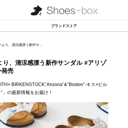
ブランドストア
より、清涼感漂う新作サ...
より、清涼感漂う新作サンダル #アリゾ
外発売
IRKENSTOCK"Arizona"&"Boston"-キス×ビル
ン"」の最新情報をお届け！