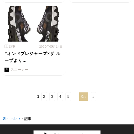
記事
2025年05月14日
#オン ×プレジャーズ×ザ ル
ープより…
スニーカー
1
2
3
4
5
次 ›
»
…
Shoes box
>
記事