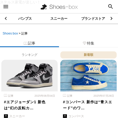
ステルス家電が楽しい！
パンプス
スニーカー
ブランドストア
Shoes box
>
記事
記事
特集
ランキング
新着順
記事
2025年08月04日
記事
2025年07月28日
#エアジョーダン1 新色
#コンバース 新作は“青スエ
は“幻の反転カ…
ード”のワ…
スニーカー
コンバース