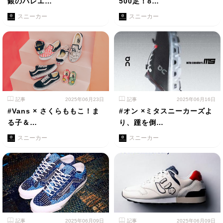
銀のバレエ…
500足！8…
スニーカー
スニーカー
記事
2025年06月23日
記事
2025年06月16日
#Vans × さくらももこ！ま
#オン ×ミタスニーカーズよ
る子＆…
り、踵を倒…
スニーカー
スニーカー
記事
2025年06月09日
記事
2025年06月09日