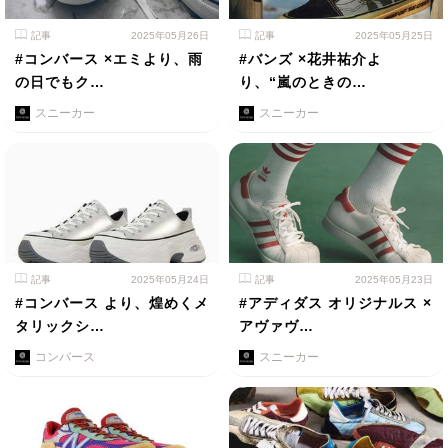
記事
2025年05月26日
記事
2025年05月25日
#コンバース ×エミより、雨
#バンズ ×花井祐介よ
の日でもク…
り、“嵐のときの…
スニーカー
スニーカー
記事
2025年05月24日
記事
2025年05月23日
#コンバース より、煌めくメ
#アディダス オリジナルス ×
タリックシ…
アヴァヴ…
コンバース
スニーカー