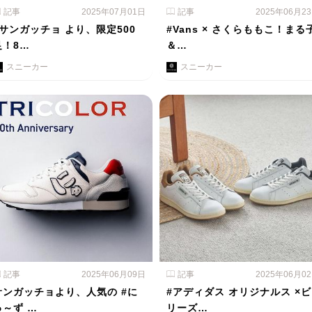
記事
2025年07月01日
記事
2025年06月2
#サンガッチョ より、限定500
#Vans × さくらももこ！まる
足！8…
＆…
スニーカー
スニーカー
記事
2025年06月09日
記事
2025年06月0
サンガッチョより、人気の #に
#アディダス オリジナルス ×ビ
ゅ～ず …
リーズ…