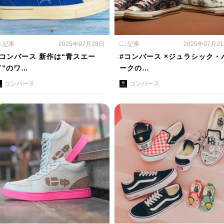
記事
2025年07月28日
記事
2025年07月2
#コンバース 新作は“青スエー
#コンバース ×ジュラシック・
ド”のワ…
ークの…
コンバース
コンバース