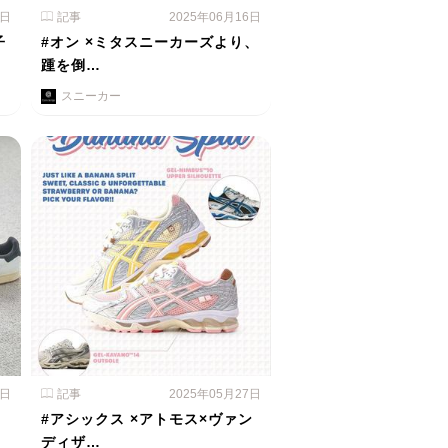
3日
記事
2025年06月16日
子
#オン ×ミタスニーカーズより、
踵を倒…
スニーカー
2日
記事
2025年05月27日
#アシックス ×アトモス×ヴァン
ディザ…