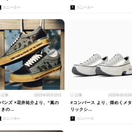
スニーカー
スニーカー
記事
2025年05月25日
記事
2025年05月2
#バンズ ×花井祐介より、“嵐の
#コンバース より、煌めくメタ
ときの…
リックシ…
スニーカー
コンバース