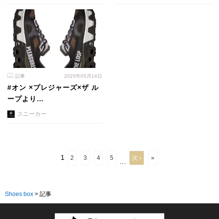
記事
2025年05月14日
#オン ×プレジャーズ×ザ ル
ープより…
スニーカー
1
2
3
4
5
次 ›
»
…
Shoes box
>
記事