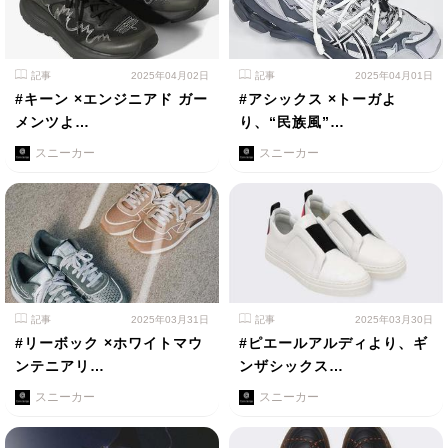
記事
2025年04月02日
記事
2025年04月01日
#キーン ×エンジニアド ガー
#アシックス ×トーガよ
メンツよ…
り、“民族風”…
スニーカー
スニーカー
記事
2025年03月31日
記事
2025年03月30日
#リーボック ×ホワイトマウ
#ピエールアルディより、ギ
ンテニアリ…
ンザシックス…
スニーカー
スニーカー