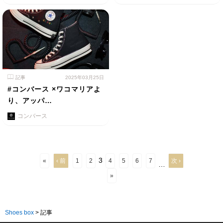
記事
2025年03月25日
#コンバース ×ワコマリアよ
り、アッパ…
コンバース
3
«
‹ 前
1
2
4
5
6
7
次 ›
…
»
Shoes box
>
記事