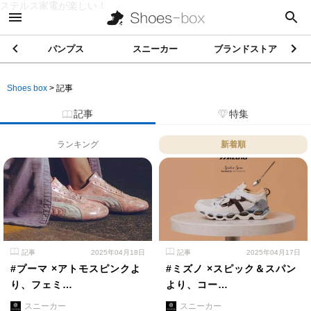
ステルス家電が楽しい！
パンプス
スニーカー
ブランドストア
Shoes box
>
記事
記事
特集
ランキング
新着順
記事
2025年04月18日
記事
2025年04月17日
#プーマ ×アトモスピンクよ
#ミズノ ×スピック＆スパン
り、フェミ…
より、コー…
スニーカー
スニーカー