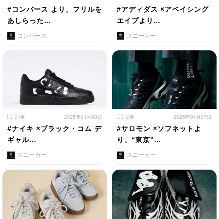
#コンバース より、フリルを
#アディダス ×アベイシング
あしらった…
エイプより…
コンバース
スニーカー
記事
2025年04月08日
記事
2025年04月07日
#ナイキ ×ブラック・コム デ
#サロモン ×ソフネットよ
ギャル…
り、“東京”…
スニーカー
スニーカー