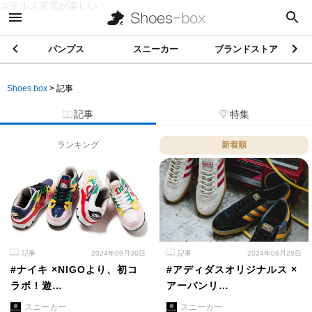
ステルス家電が楽しい！
パンプス
スニーカー
ブランドストア
Shoes box
>
記事
記事
特集
ランキング
新着順
記事
2024年09月30日
記事
2024年09月29日
#ナイキ ×NIGOより、初コ
#アディダスオリジナルス ×
ラボ！遊…
アーバンリ…
スニーカー
スニーカー