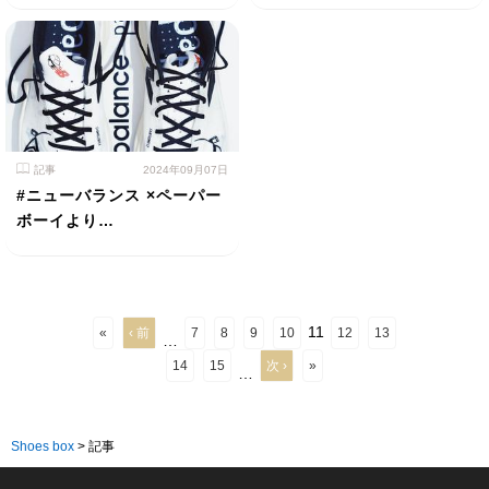
記事
2024年09月07日
#ニューバランス ×ペーパー
ボーイより…
11
«
‹ 前
7
8
9
10
12
13
…
14
15
次 ›
»
…
Shoes box
>
記事