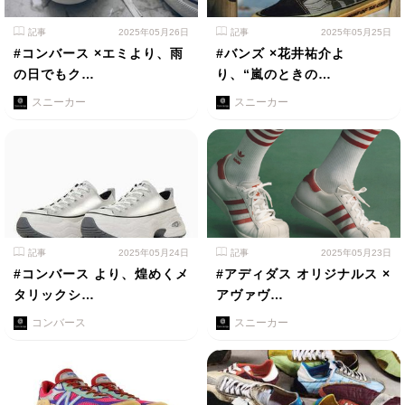
記事
2025年05月26日
記事
2025年05月25日
#コンバース ×エミより、雨
#バンズ ×花井祐介よ
の日でもク…
り、“嵐のときの…
スニーカー
スニーカー
記事
2025年05月24日
記事
2025年05月23日
#コンバース より、煌めくメ
#アディダス オリジナルス ×
タリックシ…
アヴァヴ…
コンバース
スニーカー