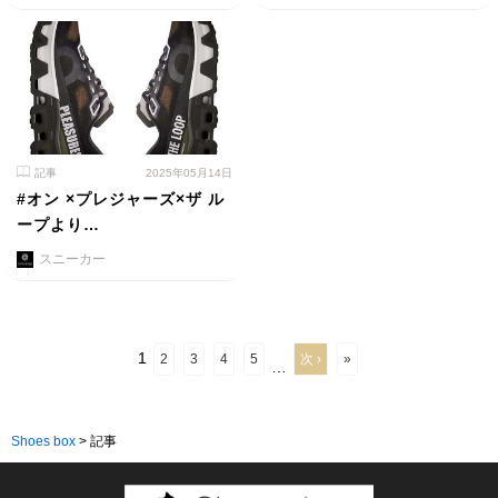
記事
2025年05月14日
#オン ×プレジャーズ×ザ ル
ープより…
スニーカー
1
2
3
4
5
次 ›
»
…
Shoes box
>
記事