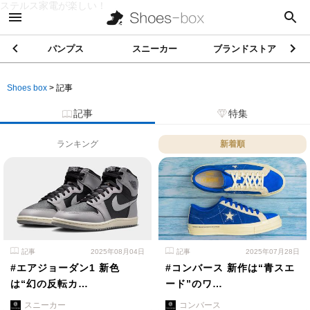
ステルス家電が楽しい！
パンプス
スニーカー
ブランドストア
Shoes box
>
記事
記事
特集
ランキング
新着順
記事
2025年08月04日
記事
2025年07月28日
#エアジョーダン1 新色
#コンバース 新作は“青スエ
は“幻の反転カ…
ード”のワ…
スニーカー
コンバース