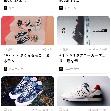
銀のバレエ…
500足！8…
スニーカー
スニーカー
記事
2025年06月23日
記事
2025年06月16日
#Vans × さくらももこ！ま
#オン ×ミタスニーカーズよ
る子＆…
り、踵を倒…
スニーカー
スニーカー
記事
2025年06月09日
記事
2025年06月09日