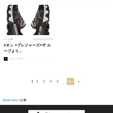
記事
2025年05月14日
#オン ×プレジャーズ×ザ ル
ープより…
スニーカー
1
2
3
4
5
次 ›
»
…
Shoes box
>
記事