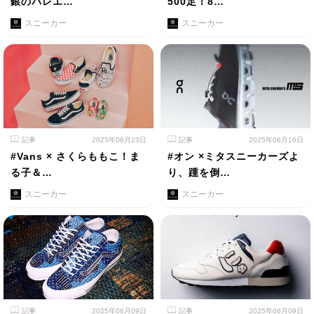
銀のバレエ…
500足！8…
スニーカー
スニーカー
記事
2025年06月23日
記事
2025年06月16日
#Vans × さくらももこ！ま
#オン ×ミタスニーカーズよ
る子＆…
り、踵を倒…
スニーカー
スニーカー
記事
2025年06月09日
記事
2025年06月09日