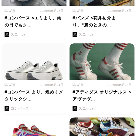
記事
2025年05月26日
記事
2025年05月25日
#コンバース ×エミより、雨
#バンズ ×花井祐介よ
の日でもク…
り、“嵐のときの…
スニーカー
スニーカー
記事
2025年05月24日
記事
2025年05月23日
#コンバース より、煌めくメ
#アディダス オリジナルス ×
タリックシ…
アヴァヴ…
コンバース
スニーカー