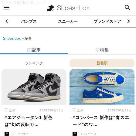
ステルス家電が楽しい！
パンプス
スニーカー
ブランドストア
Shoes box
>
記事
記事
特集
ランキング
新着順
記事
2025年08月04日
記事
2025年07月28日
#エアジョーダン1 新色
#コンバース 新作は“青スエ
は“幻の反転カ…
ード”のワ…
スニーカー
コンバース