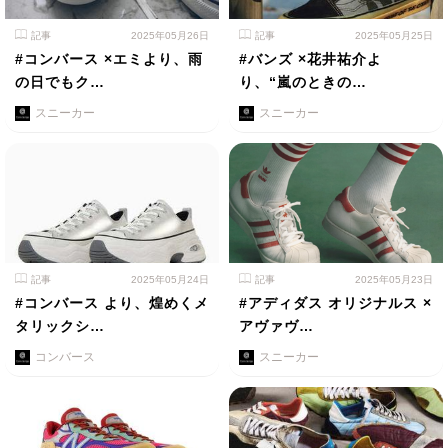
記事
2025年05月26日
記事
2025年05月25日
#コンバース ×エミより、雨
#バンズ ×花井祐介よ
の日でもク…
り、“嵐のときの…
スニーカー
スニーカー
記事
2025年05月24日
記事
2025年05月23日
#コンバース より、煌めくメ
#アディダス オリジナルス ×
タリックシ…
アヴァヴ…
コンバース
スニーカー