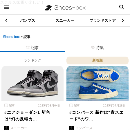
ステルス家電が楽しい！
パンプス
スニーカー
ブランドストア
Shoes box
>
記事
記事
特集
ランキング
新着順
記事
2025年08月04日
記事
2025年07月28日
#エアジョーダン1 新色
#コンバース 新作は“青スエ
は“幻の反転カ…
ード”のワ…
スニーカー
コンバース