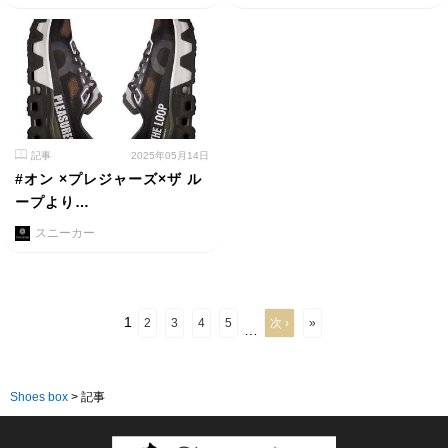
記事
2025年05月14日
#オン ×プレジャーズ×ザ ル
ープより…
スニーカー
1
2
3
4
5
次 ›
»
…
Shoes box
>
記事