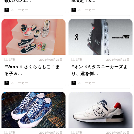
銀のバレエ…
500足！8…
スニーカー
スニーカー
記事
2025年06月23日
記事
2025年06月16日
#Vans × さくらももこ！ま
#オン ×ミタスニーカーズよ
る子＆…
り、踵を倒…
スニーカー
スニーカー
記事
2025年06月09日
記事
2025年06月09日